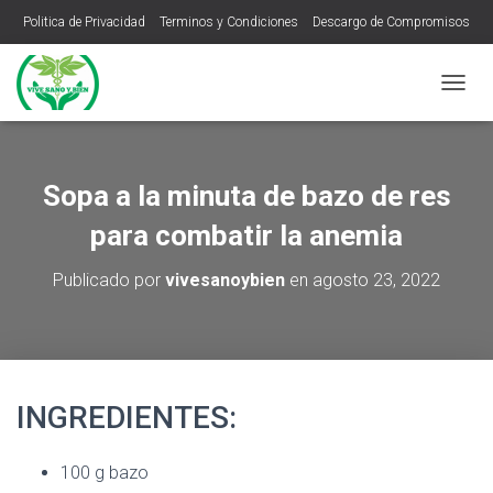
Politica de Privacidad
Terminos y Condiciones
Descargo de Compromisos
C
A
M
B
I
Sopa a la minuta de bazo de res
A
R
para combatir la anemia
M
O
Publicado por
vivesanoybien
en
agosto 23, 2022
D
O
D
E
N
A
INGREDIENTES:
V
E
G
100 g bazo
A