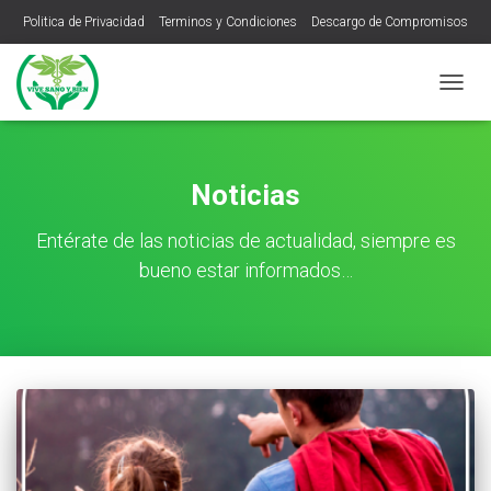
Politica de Privacidad
Terminos y Condiciones
Descargo de Compromisos
CAMB
MODO
DE
NAVEG
Noticias
Entérate de las noticias de actualidad, siempre es
bueno estar informados…