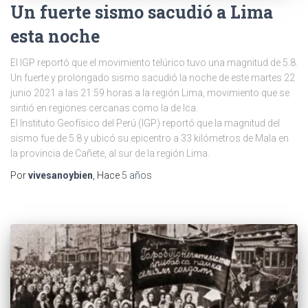
Un fuerte sismo sacudió a Lima
esta noche
El IGP reportó que el movimiento telúrico tuvo una magnitud de 5.8.
Un fuerte y prolongado sismo sacudió la noche de este martes 22
junio 2021 a las 21:59 horas a la región Lima, movimiento que se
sintió en regiones cercanas como la de Ica.
El Instituto Geofísico del Perú (IGP) reportó que la magnitud del
sismo fue de 5.8 y ubicó su epicentro a 33 kilómetros de Mala en
la provincia de Cañete, al sur de la región Lima.
Por
vivesanoybien
, Hace
5 años