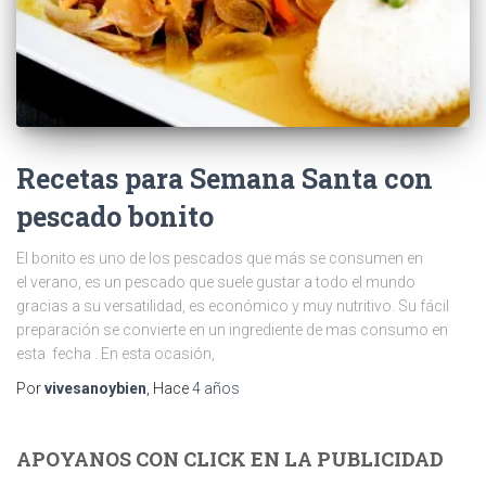
Recetas para Semana Santa con
pescado bonito
El bonito es uno de los pescados que más se consumen en
el verano, es un pescado que suele gustar a todo el mundo
gracias a su versatilidad, es económico y muy nutritivo. Su fácil
preparación se convierte en un ingrediente de mas consumo en
esta fecha . En esta ocasión,
Por
vivesanoybien
, Hace
4 años
APOYANOS CON CLICK EN LA PUBLICIDAD