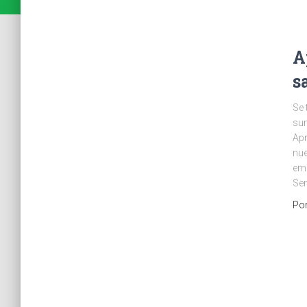
A
s
Se 
sum
Apr
nue
emp
Sen
Po