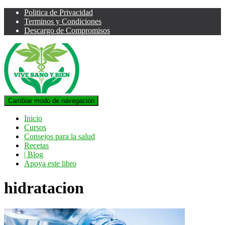
Politica de Privacidad
Terminos y Condiciones
Descargo de Compromisos
Cambiar modo de navegación
Inicio
Cursos
Consejos para la salud
Recetas
| Blog
Apoya este libro
hidratacion