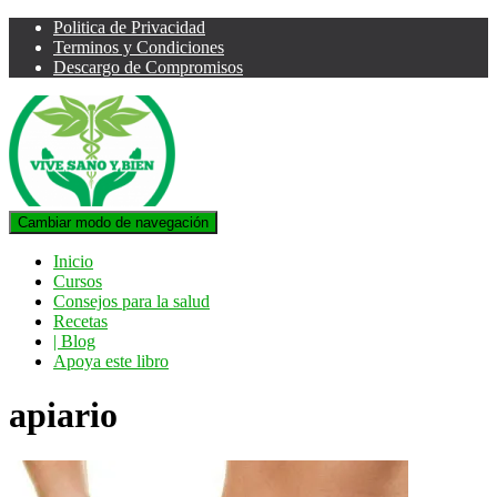
Politica de Privacidad
Terminos y Condiciones
Descargo de Compromisos
Cambiar modo de navegación
Inicio
Cursos
Consejos para la salud
Recetas
| Blog
Apoya este libro
apiario