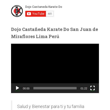
Dojo Castañeda Karate Do San Juan de
Miraflores Lima Perú
R
e
p
r
o
d
u
c
00:00
01:22
t
o
r
d
Salud y Bienestar para ti y tu familia