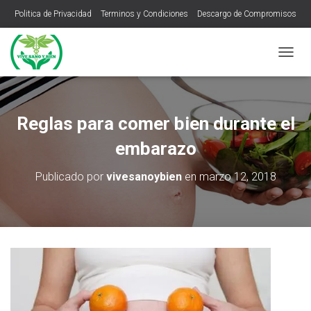
Politica de Privacidad
Terminos y Condiciones
Descargo de Compromisos
C
A
M
B
I
Reglas para comer bien durante el
A
R
embarazo
M
O
Publicado por
vivesanoybien
en
marzo 12, 2018
D
O
D
E
N
A
V
E
G
A