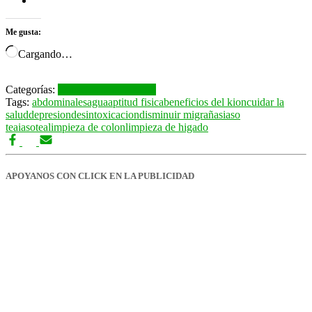
Me gusta:
Cargando…
Categorías:
Consejos para la salud
Tags:
abdominales
agua
aptitud fisica
beneficios del kion
cuidar la
salud
depresion
desintoxicacion
disminuir migrañas
iaso
tea
iasotea
limpieza de colon
limpieza de higado
APOYANOS CON CLICK EN LA PUBLICIDAD