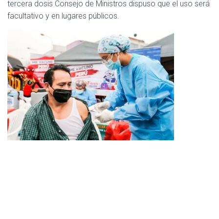
C
tercera dosis Consejo de Ministros dispuso que el uso será
I
facultativo y en lugares públicos.
Ó
N