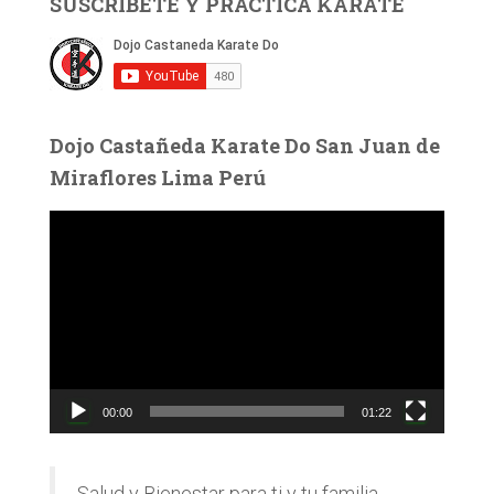
SUSCRIBETE Y PRACTICA KARATE
Dojo Castañeda Karate Do San Juan de
Miraflores Lima Perú
R
e
p
r
o
d
u
c
00:00
01:22
t
o
r
d
Salud y Bienestar para ti y tu familia