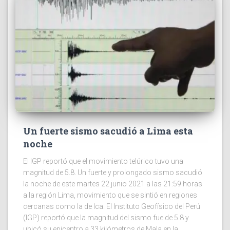
Un fuerte sismo sacudió a Lima esta
noche
El IGP reportó que el movimiento telúrico tuvo una
magnitud de 5.8. Un fuerte y prolongado sismo sacudió
la noche de este martes 22 junio 2021 a las 21:59 horas
a la región Lima, movimiento que se sintió en regiones
cercanas como la de Ica. El Instituto Geofísico del Perú
(IGP) reportó que la magnitud del sismo fue de 5.8 y
ubicó su epicentro a 33 kilómetros de Mala en la