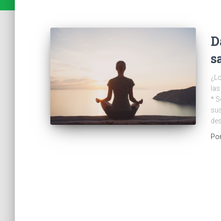
D
s
¿Lo
las
* S
sus
de
Po