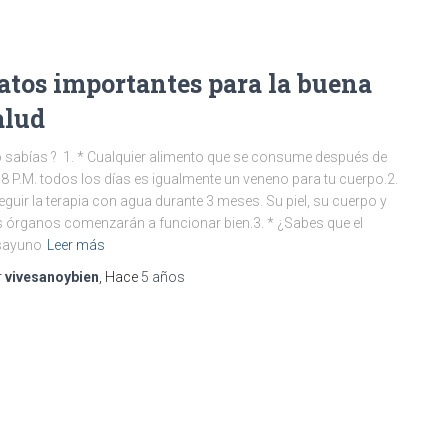
atos importantes para la buena
alud
 sabías ? 1. * Cualquier alimento que se consume después de
 8 P.M. todos los días es igualmente un veneno para tu cuerpo.2.
eguir la terapia con agua durante 3 meses. Su piel, su cuerpo y
 órganos comenzarán a funcionar bien.3. * ¿Sabes que el
sayuno
Leer más
r
vivesanoybien
, Hace
5 años