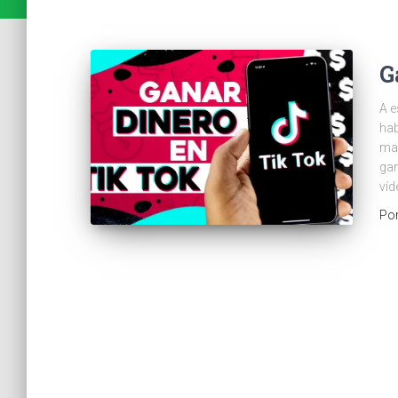
G
A e
hab
mar
gan
víd
Po