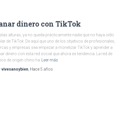
anar dinero con TikTok
stas alturas, ya no queda prácticamente nadie que no haya oído
lar de TikTok. De aquí que uno de los objetivos de profesionales,
cas y empresas sea empezar a monetizar TikTok y aprender a
ar dinero con esta red social que ahora es tendencia. La red de
eos de origen chino ha
Leer más
r
vivesanoybien
, Hace
5 años