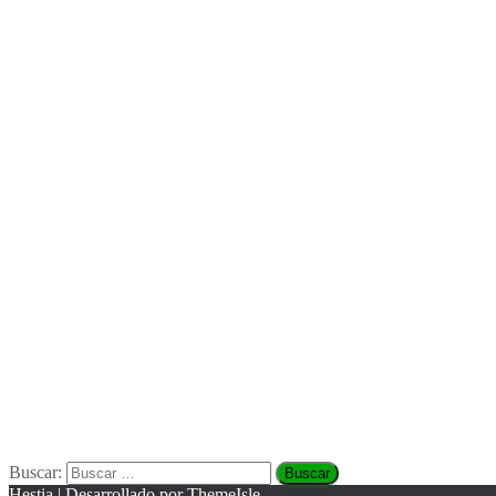
Buscar:
Hestia | Desarrollado por
ThemeIsle