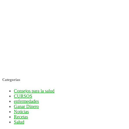
Categorías
Consejos para la salud
CURSOS
enfermedades
Ganar Dinero
Noticias
Recetas
Salud