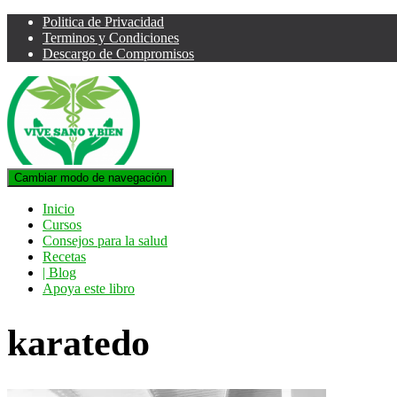
Politica de Privacidad
Terminos y Condiciones
Descargo de Compromisos
Cambiar modo de navegación
Inicio
Cursos
Consejos para la salud
Recetas
| Blog
Apoya este libro
karatedo