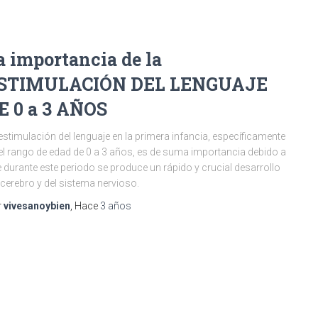
a importancia de la
STIMULACIÓN DEL LENGUAJE
E 0 a 3 AÑOS
estimulación del lenguaje en la primera infancia, específicamente
el rango de edad de 0 a 3 años, es de suma importancia debido a
 durante este periodo se produce un rápido y crucial desarrollo
 cerebro y del sistema nervioso.
r
vivesanoybien
, Hace
3 años