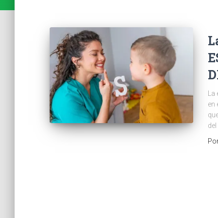
L
E
D
La 
en 
que
del
Po