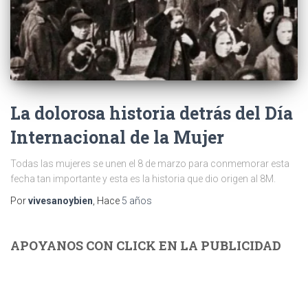
La dolorosa historia detrás del Día
Internacional de la Mujer
Todas las mujeres se unen el 8 de marzo para conmemorar esta
fecha tan importante y esta es la historia que dio origen al 8M.
Por
vivesanoybien
, Hace
5 años
APOYANOS CON CLICK EN LA PUBLICIDAD