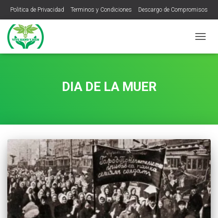
Politica de Privacidad
Terminos y Condiciones
Descargo de Compromisos
CAMB
MODO
DE
NAVEG
DIA DE LA MUER