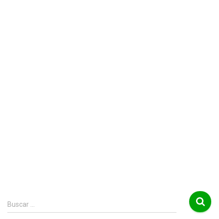
B
Buscar …
u